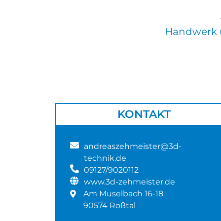
Handwerk 
KONTAKT
andreaszehmeister@3d-
technik.de
09127/9020112
www.3d-zehmeister.de
Am Muselbach 16-18
90574 Roßtal