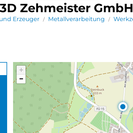
3D Zehmeister Gmb
und Erzeuger
Metallverarbeitung
Werkz
/
/
+
−