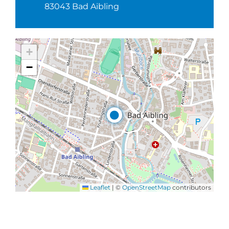
83043 Bad Aibling
+
−
Leaflet
|
©
OpenStreetMap
contributors