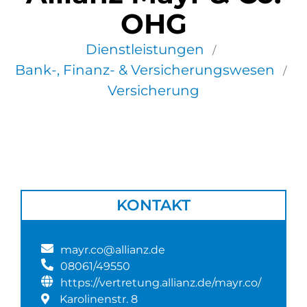
OHG
Dienstleistungen
/
Bank-, Finanz- & Versicherungswesen
/
Versicherung
KONTAKT
mayr.co@allianz.de
08061/49550
https://vertretung.allianz.de/mayr.co/
Karolinenstr. 8