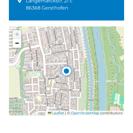
Langemarckstr. 21 c
86368 Gersthofen
+
−
Leaflet
|
©
OpenStreetMap
contributors