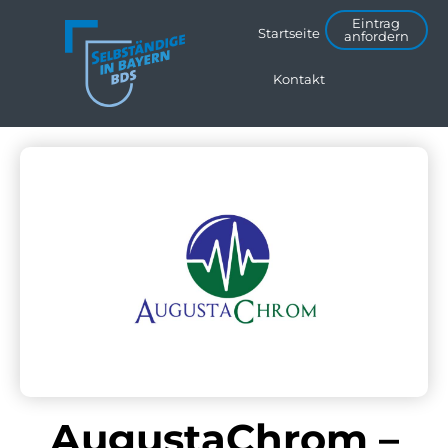
Eintrag
Startseite
anfordern
Kontakt
AugustaChrom –