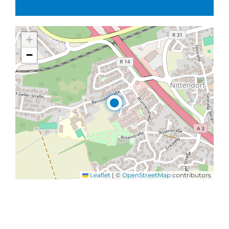
+
−
Leaflet
|
©
OpenStreetMap
contributors