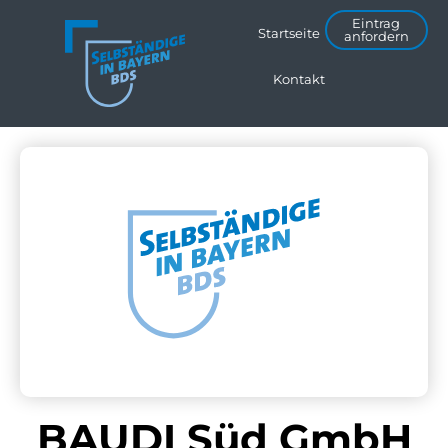
Eintrag
Startseite
anfordern
Kontakt
BAUDI Süd GmbH