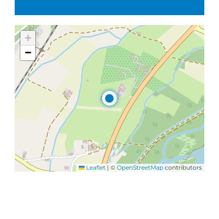
+
−
Leaflet
|
©
OpenStreetMap
contributors