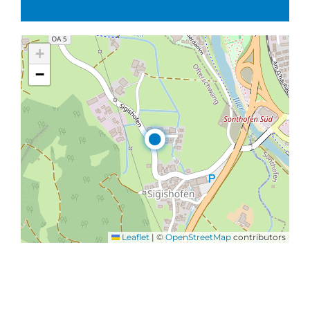
+
−
Leaflet
|
©
OpenStreetMap
contributors