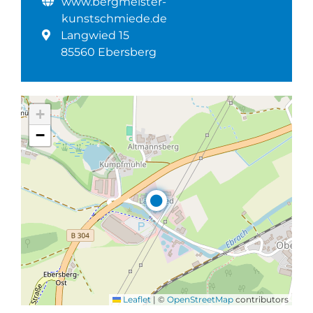
www.bergmeister-
kunstschmiede.de
Langwied 15
85560 Ebersberg
+
−
Leaflet
|
©
OpenStreetMap
contributors