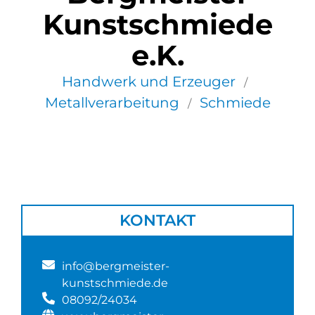
Kunstschmiede
e.K.
Handwerk und Erzeuger
/
Metallverarbeitung
Schmiede
/
KONTAKT
info@bergmeister-
kunstschmiede.de
08092/24034