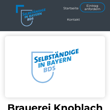
Eintrag
Startseite
anfordern
Kontakt
Brauerei Knoblach