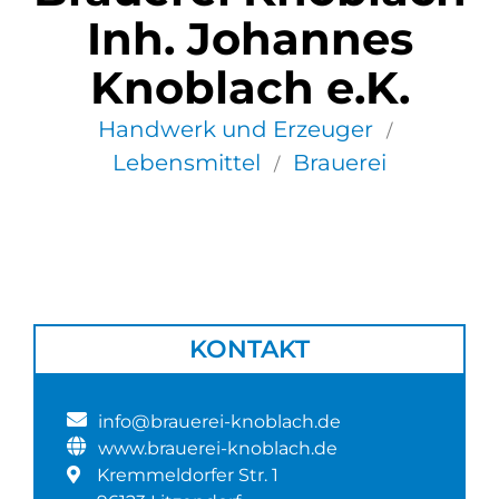
Inh. Johannes
Knoblach e.K.
Handwerk und Erzeuger
/
Lebensmittel
Brauerei
/
KONTAKT
info@brauerei-knoblach.de
www.brauerei-knoblach.de
Kremmeldorfer Str. 1