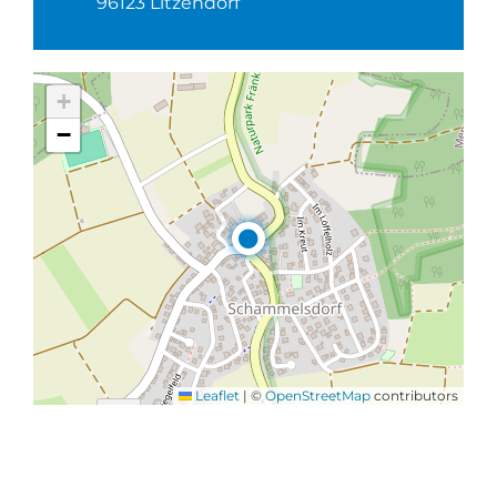
96123 Litzendorf
+
−
Leaflet
|
©
OpenStreetMap
contributors