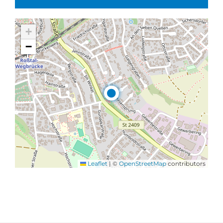
+
−
Leaflet
|
©
OpenStreetMap
contributors