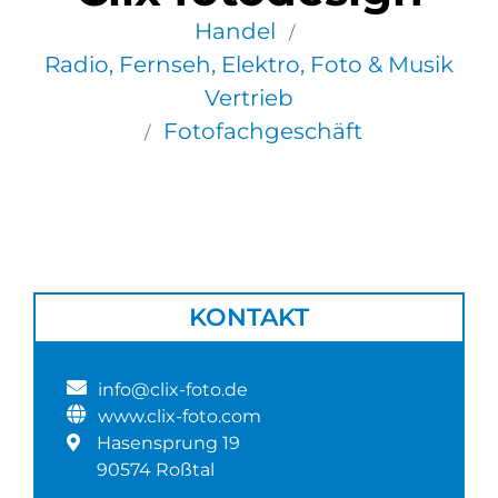
Handel
/
Radio, Fernseh, Elektro, Foto & Musik
Vertrieb
Fotofachgeschäft
/
KONTAKT
info@clix-foto.de
www.clix-foto.com
Hasensprung 19
90574 Roßtal