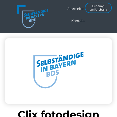
Eintrag
Startseite
anfordern
Kontakt
Clix fotodesign