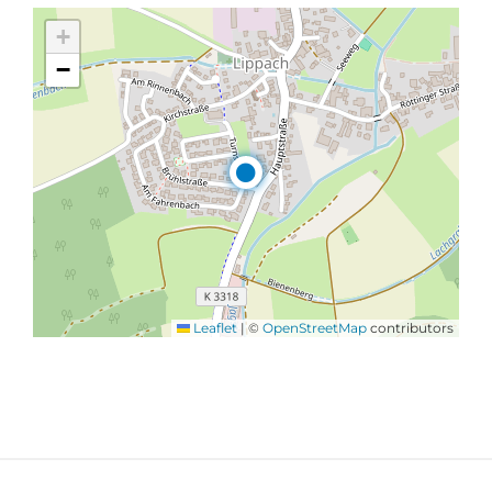
+
−
Leaflet
|
©
OpenStreetMap
contributors