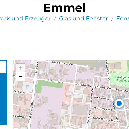
Emmel
rk und Erzeuger
Glas und Fenster
Fen
/
/
+
−