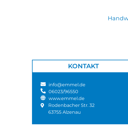
Handwe
KONTAKT
info@emmel.de
06023/96550
www.emmel.de
Rodenbacher Str. 32
63755 Alzenau