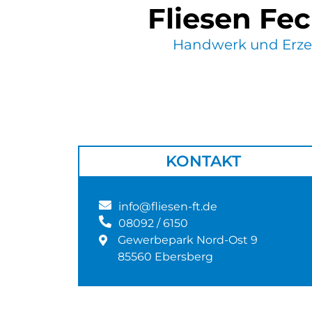
Fliesen Fe
Handwerk und Erze
KONTAKT
info@fliesen-ft.de
08092 / 6150
Gewerbepark Nord-Ost 9
85560 Ebersberg