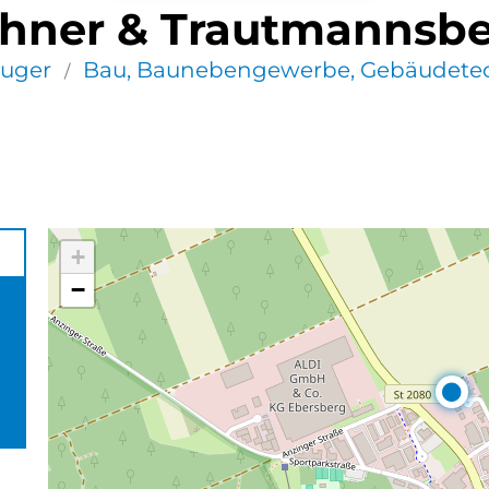
chner & Trautmanns
uger
Bau, Baunebengewerbe, Gebäudete
/
+
−