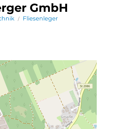
berger GmbH
chnik
Fliesenleger
/