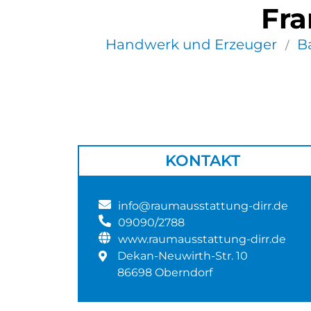
Fra
Handwerk und Erzeuger
B
/
KONTAKT
info@raumausstattung-dirr.de
09090/2788
www.raumausstattung-dirr.de
Dekan-Neuwirth-Str. 10
86698 Oberndorf