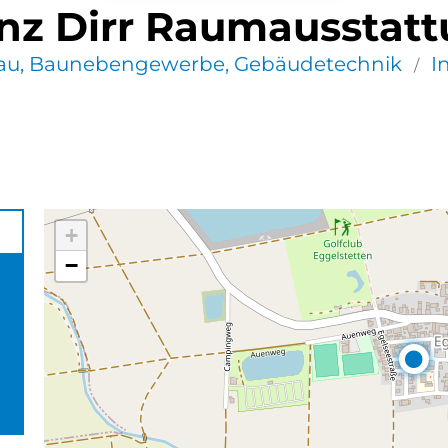
nz Dirr Raumausstat
au, Baunebengewerbe, Gebäudetechnik
I
/
+
−