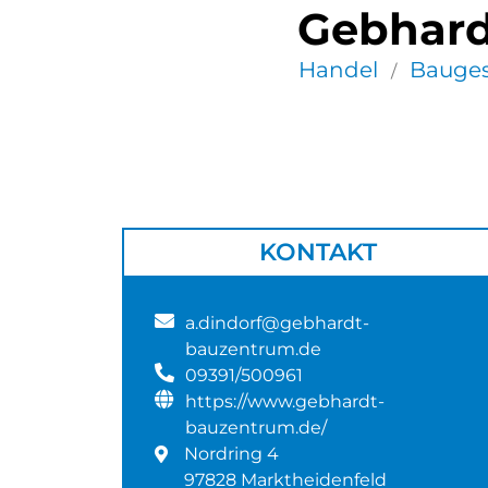
Gebhard
Handel
Bauges
/
KONTAKT
a.dindorf@gebhardt-
bauzentrum.de
09391/500961
https://www.gebhardt-
bauzentrum.de/
Nordring 4
97828 Marktheidenfeld