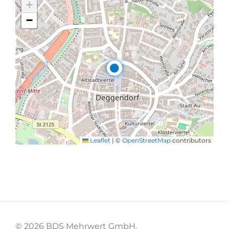
+
−
Leaflet
|
©
OpenStreetMap
contributors
© 2026 BDS Mehrwert GmbH,