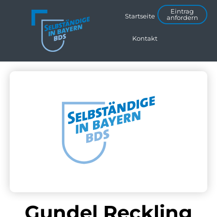
Eintrag
Startseite
anfordern
Kontakt
Gundel Reckling