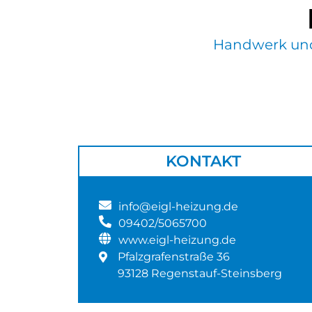
Handwerk und
KONTAKT
info@eigl-heizung.de
09402/5065700
www.eigl-heizung.de
Pfalzgrafenstraße 36
93128 Regenstauf-Steinsberg