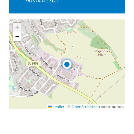
90574 Roßtal
+
−
Leaflet
|
©
OpenStreetMap
contributors