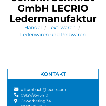
GmbH LECRIO
Ledermanufaktur
Handel
Textilwaren
/
/
Lederwaren und Pelzwaren
KONTAKT
d.frombach@lecrio.com
09127/9545410
Gewerbering 34