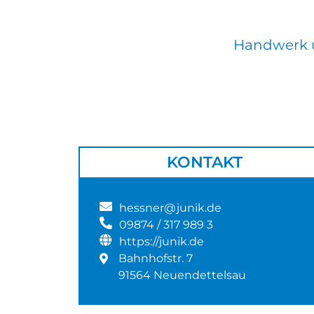
Handwerk 
KONTAKT
hessner@junik.de
09874 / 317 989 3
https://junik.de
Bahnhofstr. 7
91564 Neuendettelsau