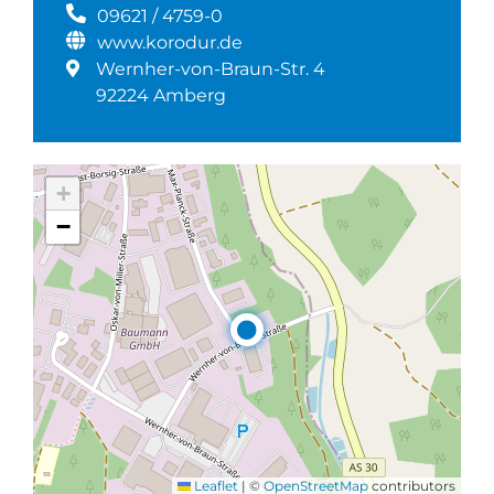
09621 / 4759-0
www.korodur.de
Wernher-von-Braun-Str. 4
92224 Amberg
+
−
Leaflet
|
©
OpenStreetMap
contributors