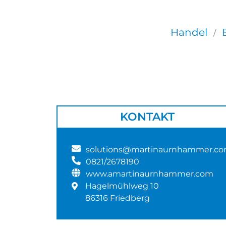
Handel
/
KONTAKT
solutions@martinaurnhammer.c
0821/2678190
www.amartinaurnhammer.com
Hagelmühlweg 10
86316 Friedberg