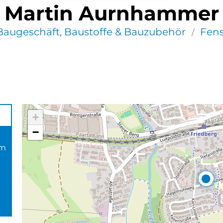
Martin Aurnhammer
Baugeschäft, Baustoffe & Bauzubehör
Fens
/
+
−
om