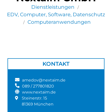
Dienstleistungen
/
EDV, Computer, Software, Datenschutz
Computeranwendungen
/
KONTAKT
amedov@nextaim.de
089 / 277801820
www.nextaim.de
Steinerstr. 15
81369 München