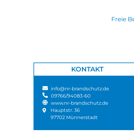
Freie B
KONTAKT
info@nr-brandschutz.de
09766/94083-60
www.nr-brandschutz.de
Hauptstr. 36
97702 Münnerstadt