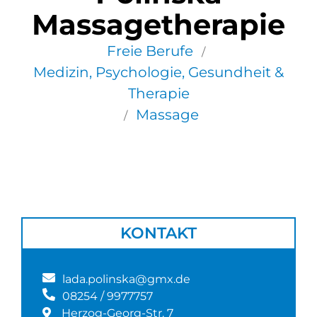
Massagetherapie
Freie Berufe
/
Medizin, Psychologie, Gesundheit &
Therapie
Massage
/
KONTAKT
lada.polinska@gmx.de
08254 / 9977757
Herzog-Georg-Str. 7