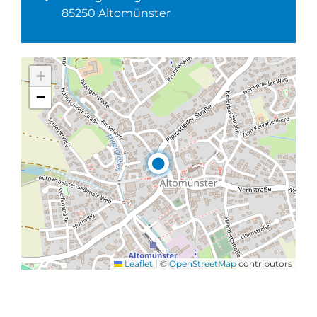
85250 Altomünster
+
−
Leaflet
|
©
OpenStreetMap
contributors