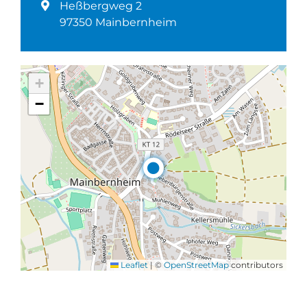
Heßbergweg 2
97350 Mainbernheim
+
−
Leaflet
|
©
OpenStreetMap
contributors