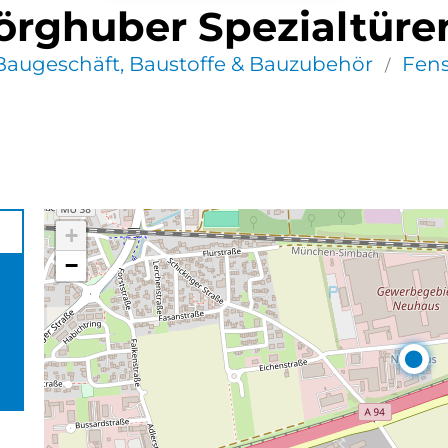
örghuber Spezialtüre
Baugeschäft, Baustoffe & Bauzubehör
Fens
/
+
−