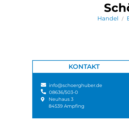
Sch
Handel
/
KONTAKT
info@schoerghuber.de
08636/503-0
Neuhaus 3
84539 Ampfing