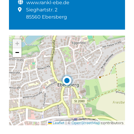
www.rankl-ebe.de
Sieghartstr. 2
85560 Ebersberg
+
−
Leaflet
|
©
OpenStreetMap
contributors