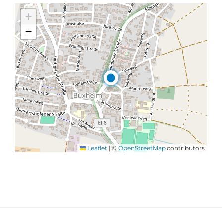
+
−
Leaflet
|
©
OpenStreetMap
contributors