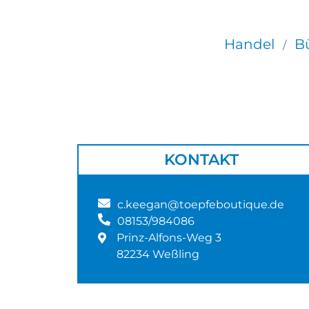
Handel
Bü
/
KONTAKT
c.keegan@toepfeboutique.de
08153/984086
Prinz-Alfons-Weg 3
82234 Weßling