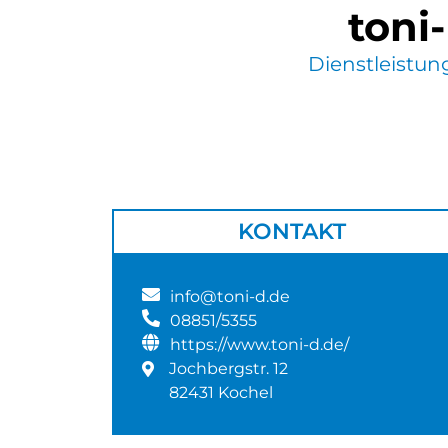
toni
Dienstleistu
KONTAKT
info@toni-d.de
08851/5355
https://www.toni-d.de/
Jochbergstr. 12
82431 Kochel