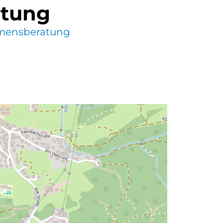
atung
mensberatung