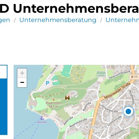
-D Unternehmensber
ngen
Unternehmensberatung
Unterneh
/
/
+
−