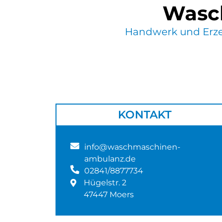
Wasc
Handwerk und Erz
KONTAKT
info@waschmaschinen-
ambulanz.de
02841/8877734
Hügelstr. 2
47447 Moers