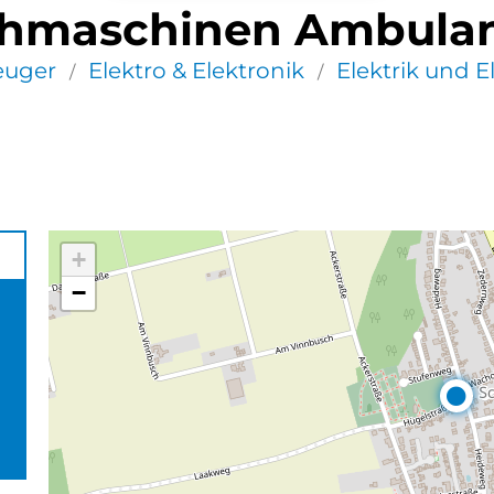
hmaschinen Ambulanz
euger
Elektro & Elektronik
Elektrik und E
/
/
+
−