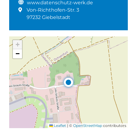
www.datenschutz-werk.de
Von-Richthofen-Str. 3
97232 Giebelstadt
+
−
Leaflet
|
©
OpenStreetMap
contributors