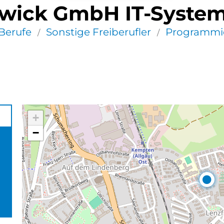
wick GmbH IT-Syste
 Berufe
Sonstige Freiberufler
Programmi
/
/
+
−