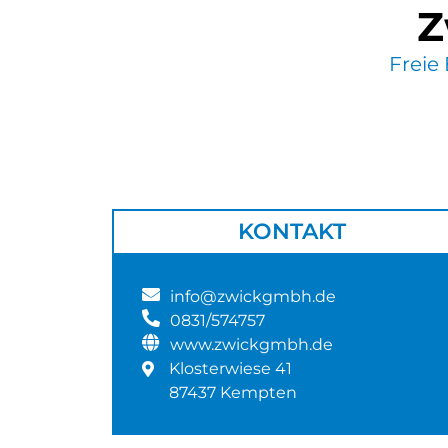
Z
Freie
KONTAKT
info@zwickgmbh.de
0831/574757
www.zwickgmbh.de
Klosterwiese 41
87437 Kempten