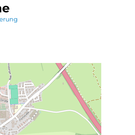
me
erung